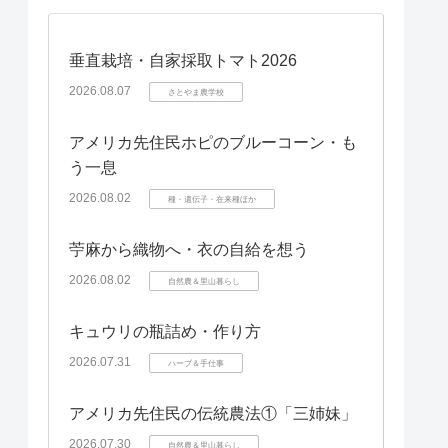
垂直栽培・自家採取トマト2026
2026.08.07
さとやま農学校
アメリカ先住民ホピのブルーコーン・も
う一息
2026.08.02
種・遺伝子・在来種ほか
苧麻から織物へ・衣の自給を想う
2026.08.02
自然農＆里山暮らし
キュウリの瓶詰め・作り方
2026.07.31
ハーブ＆手仕事
アメリカ先住民の伝統農法①「三姉妹」
2026.07.30
自然農＆里山暮らし