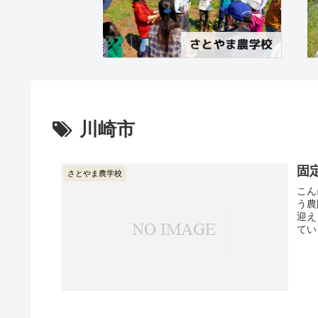
川崎市
固
さとやま農学校
こん
う農
迎え
てい