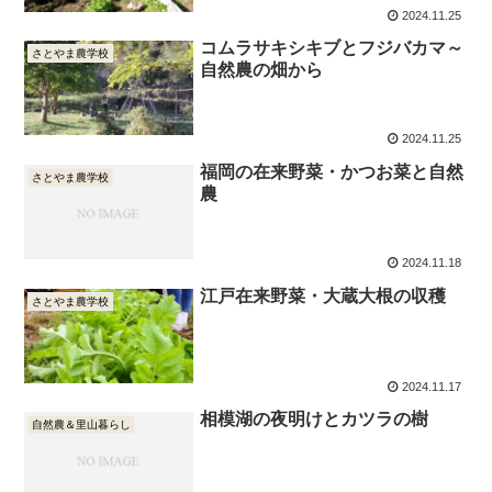
2024.11.25
コムラサキシキブとフジバカマ～
さとやま農学校
自然農の畑から
2024.11.25
福岡の在来野菜・かつお菜と自然
さとやま農学校
農
2024.11.18
江戸在来野菜・大蔵大根の収穫
さとやま農学校
2024.11.17
相模湖の夜明けとカツラの樹
自然農＆里山暮らし