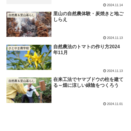
2024.11.14
里山の自然農体験・炭焼きと地ご
自然農＆里山暮らし
しらえ
2024.11.13
自然農法のトマトの作り方2024
さとやま農学校
年11月
2024.11.13
在来工法でヤマブドウの柱を建て
自然農＆里山暮らし
る～畑に涼しい緑陰をつくろう
2024.11.01