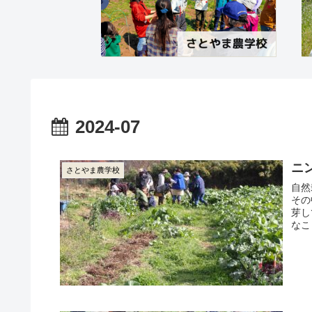
2024-07
ニ
さとやま農学校
自然
その
芽し
なこ