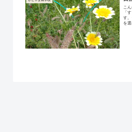
こん
「す
す。
を選