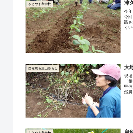
津
さとやま農学校
今年
今回
践さ
くい
大
自然農＆里山暮らし
現場
（相
甲信
然農
自
さとやま農学校