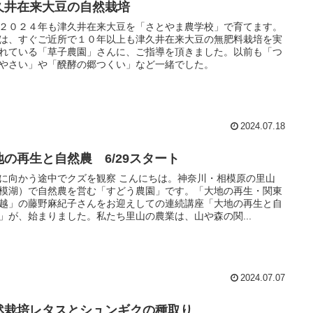
久井在来大豆の自然栽培
２０２４年も津久井在来大豆を「さとやま農学校」で育てます。
は、すぐご近所で１０年以上も津久井在来大豆の無肥料栽培を実
れている「草子農園」さんに、ご指導を頂きました。以前も「つ
やさい」や「醗酵の郷つくい」など一緒でした。
2024.07.18
地の再生と自然農 6/29スタート
に向かう途中でクズを観察 こんにちは。神奈川・相模原の里山
模湖）で自然農を営む「すどう農園」です。「大地の再生・関東
越」の藤野麻紀子さんをお迎えしての連続講座「大地の再生と自
」が、始まりました。私たち里山の農業は、山や森の関...
2024.07.07
然栽培レタスとシュンギクの種取り