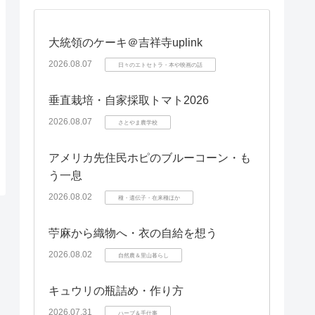
大統領のケーキ＠吉祥寺uplink
2026.08.07
日々のエトセトラ・本や映画の話
垂直栽培・自家採取トマト2026
2026.08.07
さとやま農学校
アメリカ先住民ホピのブルーコーン・も
う一息
2026.08.02
種・遺伝子・在来種ほか
苧麻から織物へ・衣の自給を想う
2026.08.02
自然農＆里山暮らし
キュウリの瓶詰め・作り方
2026.07.31
ハーブ＆手仕事