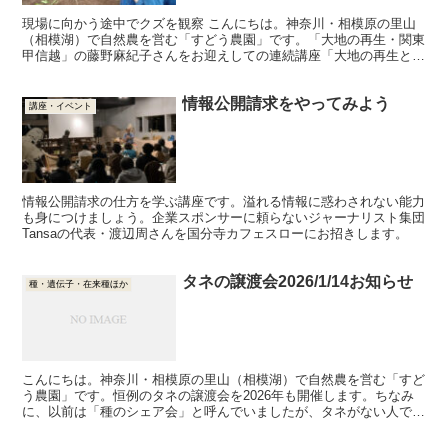
現場に向かう途中でクズを観察 こんにちは。神奈川・相模原の里山
（相模湖）で自然農を営む「すどう農園」です。「大地の再生・関東
甲信越」の藤野麻紀子さんをお迎えしての連続講座「大地の再生と自
然農」が、始まりました。私たち里山の農業は、山や森の関...
情報公開請求をやってみよう
講座・イベント
情報公開請求の仕方を学ぶ講座です。溢れる情報に惑わされない能力
も身につけましょう。企業スポンサーに頼らないジャーナリスト集団
Tansaの代表・渡辺周さんを国分寺カフェスローにお招きします。
タネの譲渡会2026/1/14お知らせ
種・遺伝子・在来種ほか
こんにちは。神奈川・相模原の里山（相模湖）で自然農を営む「すど
う農園」です。恒例のタネの譲渡会を2026年も開催します。ちなみ
に、以前は「種のシェア会」と呼んでいましたが、タネがない人でも
参加できるという意味で、譲渡会にしました。今回もまた...