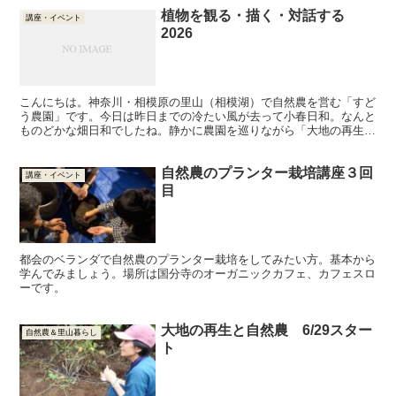
植物を観る・描く・対話する
講座・イベント
2026
こんにちは。神奈川・相模原の里山（相模湖）で自然農を営む「すど
う農園」です。今日は昨日までの冷たい風が去って小春日和。なんと
ものどかな畑日和でしたね。静かに農園を巡りながら「大地の再生と
自然農2025」で整えた脈の様子も見てみました。場の空...
自然農のプランター栽培講座３回
講座・イベント
目
都会のベランダで自然農のプランター栽培をしてみたい方。基本から
学んでみましょう。場所は国分寺のオーガニックカフェ、カフェスロ
ーです。
大地の再生と自然農 6/29スター
自然農＆里山暮らし
ト