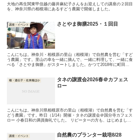
大地の再生関東甲信越の藤井麻紀子さんをお迎えしての講座の２回目
を、神奈川県の相模湖にあるすどう農園で開催しました。
さとやま御膳2025・１回目
講座・イベント
こんにちは。神奈川・相模原の里山（相模湖）で自然農を営む「すど
う農園」です。里山の幸を一緒に摘んで、一緒に料理して、一緒に食
べる「さとやま御膳」がスタートしました。かつて2018年に町田の
玉川学園にあった「小鳥喫茶室」さんとご一緒にコラボし...
タネの譲渡会2026春＠カフェス
種・遺伝子・在来種ほか
ロー
こんにちは。神奈川県相模原市の里山（相模湖）で自然農を営む「す
どう農園」です。昨日（1/14）開催・タネの譲渡会＠国分寺カフェス
ロー 小春日和の満員御礼でした。 リピーターの方も、はじめまして
の方も、タネを手にして和やかな交歓。ちなみに「譲...
自然農のプランター栽培8/28
講座・イベント