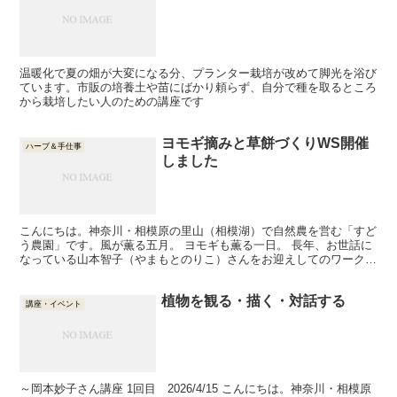
温暖化で夏の畑が大変になる分、プランター栽培が改めて脚光を浴び
ています。市販の培養土や苗にばかり頼らず、自分で種を取るところ
から栽培したい人のための講座です
ヨモギ摘みと草餅づくりWS開催
ハーブ＆手仕事
しました
こんにちは。神奈川・相模原の里山（相模湖）で自然農を営む「すど
う農園」です。風が薫る五月。 ヨモギも薫る一日。 長年、お世話に
なっている山本智子（やまもとのりこ）さんをお迎えしてのワークシ
ョップでした。 浅草・向島で創業300年。 老舗「長...
植物を観る・描く・対話する
講座・イベント
～岡本妙子さん講座 1回目 2026/4/15 こんにちは。神奈川・相模原