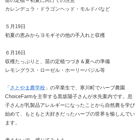
苗の定植～初夏に向けての注意
カレンデュラ・ドラゴンヘッド・モルドバなど
５月19日
初夏の恵みからヨモギその他の手入れと収穫
６月16日
収穫たっぷりと、苗の定植つづき＆夏への準備
レモングラス・ローゼル・ホーリーバジル等
「
さとやま農学校
」の卒業生で、寒川町でハーブ農園
ChoiceFarmを主宰する黒坂陽子さんが水先案内です。息
子さんが乳製品アレルギーになったことから自然農を学び
始めて、もともと大好きだったハーブの世界を愉しんでい
ます。