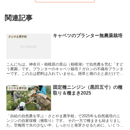
関連記事
キャベツのプランター無農薬栽培
さとやま農学校
こんにちは。神奈川・相模原の里山（相模湖）で自然農を営む「すど
う農園」です。プランターのキャベツ栽培７ガロンの不織布プランタ
ーです。この土は肥料は入れていません。雑草と畑の土と炭だけで
す。最初のうちの外葉は青虫に喰われますが、このくらいなら...
固定種ニンジン（黒田五寸）の種
さとやま農学校
取り＆種まき2025
「自給の自然農を学ぶ・さとやま農学校」で2025年も自然栽培のニ
ンジンの自家採種（種取り）です。 その一方で種まきも始まりまし
た。空梅雨で水の少ない中、しっかりと発芽させるために、いくつか
のポイントを押さえます。