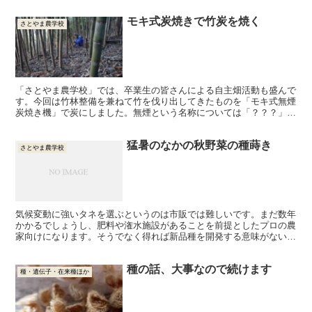
モキ式炭焼きで竹炭を焼く
さとやま農学校
「さとやま農学校」では、卒業生の皆さんによる自主畑活動も盛んで
す。今回は竹林整備を兼ねて竹を伐り出してきたものを「モキ式無煙
炭焼き機」で炭にしました。無煙という名称については「？？？」と
いう感じがするほどの凄い煙が出ましたが、一般の炭焼きと...
猛暑のなかの秋野菜の種蒔き
さとやま農学校
気候変動に強いタネを選ぶというのは市販では難しいです。まだ数年
かかるでしょうし、肥料や潅水施設があることを前提としたプロの農
家向けになります。そうでなく得れば新品種を開発する意味がないか
らです。
種の話、大事なので続けます
種・遺伝子・在来種ほか