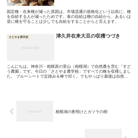
固定種・在来種が減った原因は、市場流通の規格化という以前に、種
を自給する人が減ったためです。食の自給は種の自給から、あるいは
逆に種を守ることは少しでも自給をすることからと言えます。
津久井在来大豆の収穫つづき
さとやま農学校
こんにちは。神奈川・相模原の里山（相模湖）で自然農を営む「すど
う農園」です。今日の「さとやま農学校」ですべての株を収穫しまし
た。 ブルーシートで足踏み＆棒で叩く。でもやっぱり最後は自然と
テデトールになってしまいまして（笑） あとは箕（み）を...
相模湖の夜明けとカツラの樹