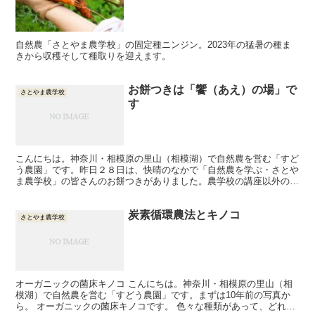
自然農「さとやま農学校」の固定種ニンジン。2023年の猛暑の種ま
きから収穫そして種取りを迎えます。
お餅つきは「饗（あえ）の場」で
さとやま農学校
す
こんにちは。神奈川・相模原の里山（相模湖）で自然農を営む「すど
う農園」です。昨日２８日は、快晴のなかで「自然農を学ぶ・さとや
ま農学校」の皆さんのお餅つきがありました。農学校の講座以外の活
動は、受講生の皆さん（卒業生を含む）による自発的な活動...
炭素循環農法とキノコ
さとやま農学校
オーガニックの菌床キノコ こんにちは。神奈川・相模原の里山（相
模湖）で自然農を営む「すどう農園」です。まずは10年前の写真か
ら。 オーガニックの菌床キノコです。 色々な種類があって、どれも