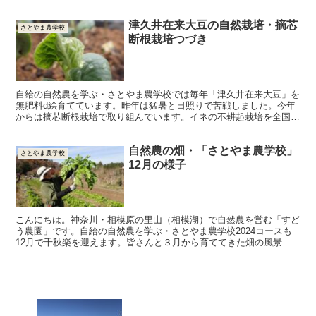
美味しいものでした。２枚目はキノコの栽培現場です。無...
津久井在来大豆の自然栽培・摘芯
さとやま農学校
断根栽培つづき
自給の自然農を学ぶ・さとやま農学校では毎年「津久井在来大豆」を
無肥料d絵育てています。昨年は猛暑と日照りで苦戦しました。今年
からは摘芯断根栽培で取り組んでいます。イネの不耕起栽培を全国に
普及された岩澤信夫さんの提唱された手法です。
自然農の畑・「さとやま農学校」
さとやま農学校
12月の様子
こんにちは。神奈川・相模原の里山（相模湖）で自然農を営む「すど
う農園」です。自給の自然農を学ぶ・さとやま農学校2024コースも
12月で千秋楽を迎えます。皆さんと３月から育ててきた畑の風景が
12月になると、だんだん３月に戻ってくるのですね。皆...