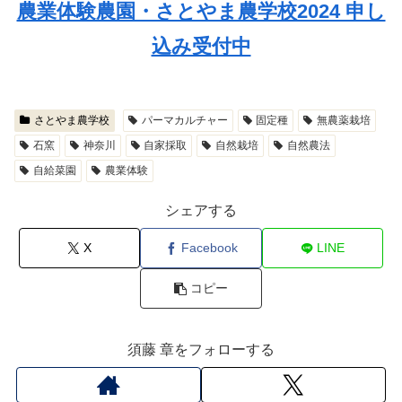
農業体験農園・さとやま農学校2024 申し
込み受付中
さとやま農学校
パーマカルチャー
固定種
無農薬栽培
石窯
神奈川
自家採取
自然栽培
自然農法
自給菜園
農業体験
シェアする
X
Facebook
LINE
コピー
須藤 章をフォローする