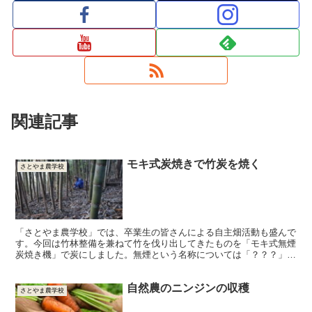
関連記事
モキ式炭焼きで竹炭を焼く
さとやま農学校
「さとやま農学校」では、卒業生の皆さんによる自主畑活動も盛んで
す。今回は竹林整備を兼ねて竹を伐り出してきたものを「モキ式無煙
炭焼き機」で炭にしました。無煙という名称については「？？？」と
いう感じがするほどの凄い煙が出ましたが、一般の炭焼きと...
自然農のニンジンの収穫
さとやま農学校