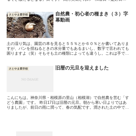
によれば、蛍は土が乾燥していると土中から出られないので...
自然農・初心者の種まき（３）字
さとやま農学校
幕動画
土の湿り気は、園芸の本を見ると５５％とか６０％とか書いてありま
すが、パンを捏ねるときの水分量でもあるまいし、数字で言われても
困りますよ（笑）そもそも土の種類によっても違うし。これは手で覚
えるしかないですね。 大事なことは、とにかく植物の立場になっ
てイメージしてあげることです。
旧暦の元旦を迎えました
さとやま農学校
こんにちは。神奈川県・相模原の里山（相模湖）で自然農を営む「す
どう農園」です。 昨日17日は旧暦の元旦。朝から寒い日よりではあ
りましたが、前日の雨に潤って、春の気配です。潤された土の中で、
色々な命のスイッチが入った気配がします。「自然農を学...