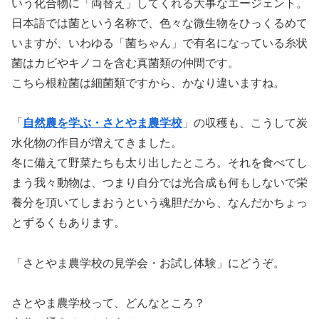
いう化合物に「両替え」してくれる大事なエージェント。
日本語では菌という名称で、色々な微生物をひっくるめて
いますが、いわゆる「菌ちゃん」で有名になっている糸状
菌はカビやキノコを含む真菌類の仲間です。
こちら根粒菌は細菌類ですから、かなり違いますね。
「
自然農を学ぶ・さとやま農学校
」の収穫も、こうして炭
水化物の作目が増えてきました。
冬に備えて野菜たちも太り出したところ。それを食べてし
まう我々動物は、つまり自分では光合成も何もしないで栄
養分を頂いてしまおうという魂胆だから、なんだかちょっ
とずるくもあります。
「さとやま農学校の見学会・お試し体験」にどうぞ。
さとやま農学校って、どんなところ？