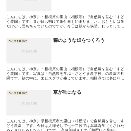
こんにちは。神奈川・相模原の里山（相模湖）で自然農を営む「すど
う農園」です。３が日も明けて畑仕事も始まりました。おとといは夜
だけ少し雪もちらついたのですが、今日は朝から快晴。じっとしてら
れません。ゆっくりとハウスの苗も見回ります。上の動画は...
森のような畑をつくろう
さとやま農学校
こんにちは。神奈川・相模原の里山（相模湖）で自然農を営む「すど
う農園」です。写真は「自然農を学ぶ・さとやま農学校」の農園の片
隅です。畝の中に、エビスグサが生えています。相模湖では冬に刈れ
てしまう一年草なのですが、生長が早くて、放って置いたら...
草が蛍になる
さとやま農学校
こんにちは。神奈川県相模原市の里山（相模湖）で自然農を営む「す
どう農園」です。今日は入梅そして七十二候では腐草為蛍（くされた
るくさほたるとなる）日です。 高月美樹さんの「和暦日々是好日」