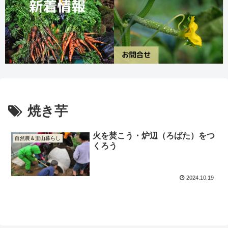
焼き芋
火を焚こう・炉辺（ろばた）をつ
自然農＆里山暮らし
くろう
2024.10.19